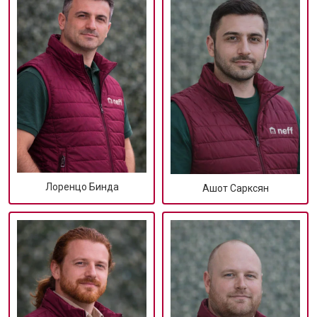
Лоренцо Бинда
Ашот Сарксян