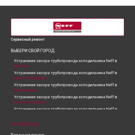
Сервисный ремонт
ВЫБЕРИ СВОЙ ГОРОД
Устранение засора трубопровода холодильника Neff в
Москве
Устранение засора трубопровода холодильника Neff в
Санкт-Петербурге
Устранение засора трубопровода холодильника Neff в
Краснодаре
Устранение засора трубопровода холодильника Neff в
Ростове-на-Дону
Устранение засора трубопровода холодильника Neff в
Нижнем Новгороде
Устранение засора трубопровода холодильника Neff в
УСТРОЙСТВА
Новосибирске
Устранение засора трубопровода холодильника Neff в