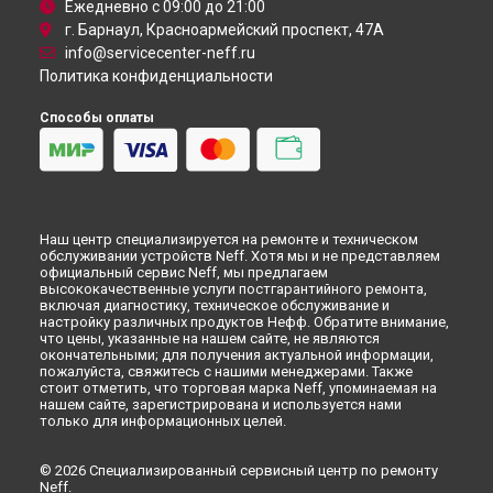
Иркутске
Ежедневно с 09:00 до 21:00
Устранение засора трубопровода холодильника Neff в
г. Барнаул, Красноармейский проспект, 47А
Самаре
info@servicecenter-neff.ru
Устранение засора трубопровода холодильника Neff в
Политика конфиденциальности
Омске
Устранение засора трубопровода холодильника Neff в
Способы оплаты
Красноярске
Устранение засора трубопровода холодильника Neff в
Перми
Устранение засора трубопровода холодильника Neff в
Ульяновске
Наш центр специализируется на ремонте и техническом
Устранение засора трубопровода холодильника Neff в
обслуживании устройств Neff. Хотя мы и не представляем
Кирове
официальный сервис Neff, мы предлагаем
высококачественные услуги постгарантийного ремонта,
Устранение засора трубопровода холодильника Neff в
включая диагностику, техническое обслуживание и
Оренбурге
настройку различных продуктов Нефф. Обратите внимание,
Устранение засора трубопровода холодильника Neff в
что цены, указанные на нашем сайте, не являются
окончательными; для получения актуальной информации,
Кемерово
пожалуйста, свяжитесь с нашими менеджерами. Также
Устранение засора трубопровода холодильника Neff в
стоит отметить, что торговая марка Neff, упоминаемая на
Новокузнецке
нашем сайте, зарегистрирована и используется нами
только для информационных целей.
Устранение засора трубопровода холодильника Neff в
Рязани
Устранение засора трубопровода холодильника Neff в
© 2026 Специализированный сервисный центр по ремонту
Neff.
Астрахани