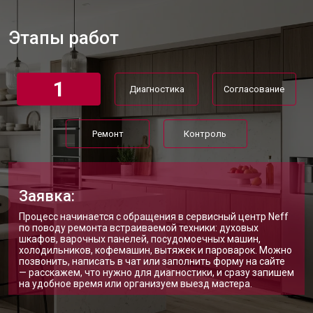
Замена нагревателя испарителя
от 2550 ₽
Заказать
Этапы работ
Замена нагревателя оттайки
от 2300 ₽
Заказать
Замена реле холодильника Neff
от 2550 ₽
Заказать
1
Диагностика
Согласование
Устранение утечки хладагента
от 1900 ₽
Заказать
Ремонт
Контроль
Заявка:
Процесс начинается с обращения в сервисный центр Neff
по поводу ремонта встраиваемой техники: духовых
шкафов, варочных панелей, посудомоечных машин,
холодильников, кофемашин, вытяжек и пароварок. Можно
позвонить, написать в чат или заполнить форму на сайте
— расскажем, что нужно для диагностики, и сразу запишем
на удобное время или организуем выезд мастера.