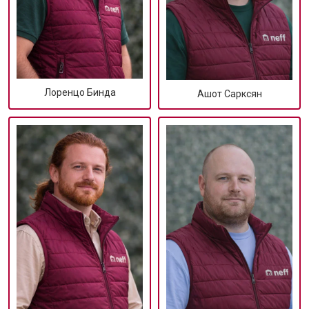
Лоренцо Бинда
Ашот Сарксян