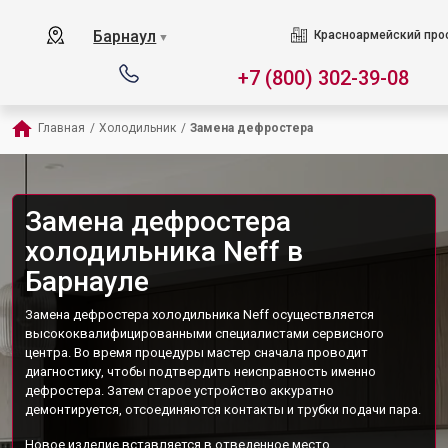
Барнаул
Красноармейский прос
▼
+7 (800) 302-39-08
Главная
/
Холодильник
/
Замена дефростера
Замена дефростера
холодильника Neff в
Барнауле
Замена дефростера холодильника Neff осуществляется
высококвалифицированными специалистами сервисного
центра. Во время процедуры мастер сначала проводит
диагностику, чтобы подтвердить неисправность именно
дефростера. Затем старое устройство аккуратно
демонтируется, отсоединяются контакты и трубки подачи пара.
Новое изделие вставляется в отведенное место,