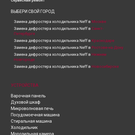
Сервисный ремонт
ВЫБЕРИ СВОЙ ГОРОД
Замена дефростера холодильника Neff в
Москве
Замена дефростера холодильника Neff в
Санкт-
Петербурге
Замена дефростера холодильника Neff в
Краснодаре
Замена дефростера холодильника Neff в
Ростове-на-Дону
Замена дефростера холодильника Neff в
Нижнем
Новгороде
Замена дефростера холодильника Neff в
Новосибирске
Замена дефростера холодильника Neff в
Челябинске
Замена дефростера холодильника Neff в
Екатеринбурге
УСТРОЙСТВА
Замена дефростера холодильника Neff в
Казани
Замена дефростера холодильника Neff в
Уфе
Варочная панель
Замена дефростера холодильника Neff в
Воронеже
Духовой шкаф
Замена дефростера холодильника Neff в
Волгограде
Микроволновая печь
Посудомоечная машина
Замена дефростера холодильника Neff в
Тольятти
Стиральная машина
Замена дефростера холодильника Neff в
Саратове
Холодильник
Замена дефростера холодильника Neff в
Томске
Морозильная камера