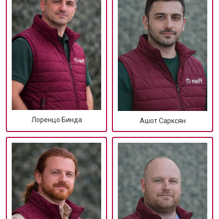
Лоренцо Бинда
Ашот Сарксян