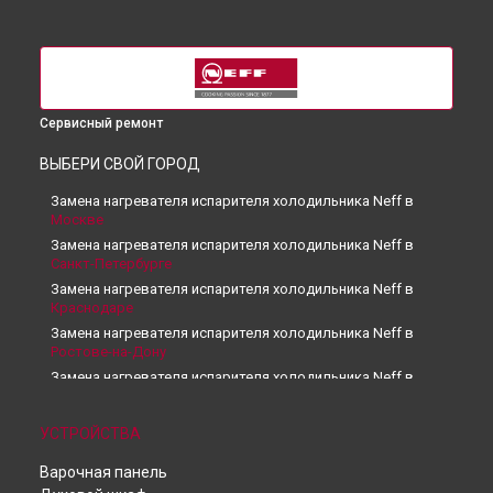
Сервисный ремонт
ВЫБЕРИ СВОЙ ГОРОД
Замена нагревателя испарителя холодильника Neff в
Москве
Замена нагревателя испарителя холодильника Neff в
Санкт-Петербурге
Замена нагревателя испарителя холодильника Neff в
Краснодаре
Замена нагревателя испарителя холодильника Neff в
Ростове-на-Дону
Замена нагревателя испарителя холодильника Neff в
Нижнем Новгороде
Замена нагревателя испарителя холодильника Neff в
УСТРОЙСТВА
Новосибирске
Замена нагревателя испарителя холодильника Neff в
Варочная панель
Челябинске