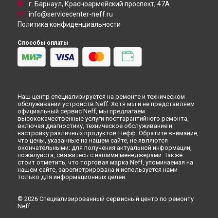
Самаре
г. Барнаул, Красноармейский проспект, 47А
info@servicecenter-neff.ru
Замена нагревателя испарителя холодильника Neff в
Омске
Политика конфиденциальности
Замена нагревателя испарителя холодильника Neff в
Красноярске
Способы оплаты
Замена нагревателя испарителя холодильника Neff в
Перми
Замена нагревателя испарителя холодильника Neff в
Ульяновске
Замена нагревателя испарителя холодильника Neff в
Наш центр специализируется на ремонте и техническом
Кирове
обслуживании устройств Neff. Хотя мы и не представляем
официальный сервис Neff, мы предлагаем
Замена нагревателя испарителя холодильника Neff в
высококачественные услуги постгарантийного ремонта,
Оренбурге
включая диагностику, техническое обслуживание и
Замена нагревателя испарителя холодильника Neff в
настройку различных продуктов Нефф. Обратите внимание,
Кемерово
что цены, указанные на нашем сайте, не являются
окончательными; для получения актуальной информации,
Замена нагревателя испарителя холодильника Neff в
пожалуйста, свяжитесь с нашими менеджерами. Также
Новокузнецке
стоит отметить, что торговая марка Neff, упоминаемая на
нашем сайте, зарегистрирована и используется нами
Замена нагревателя испарителя холодильника Neff в
только для информационных целей.
Рязани
Замена нагревателя испарителя холодильника Neff в
Астрахани
© 2026 Специализированный сервисный центр по ремонту
Neff.
Замена нагревателя испарителя холодильника Neff в
Набережных Челнах