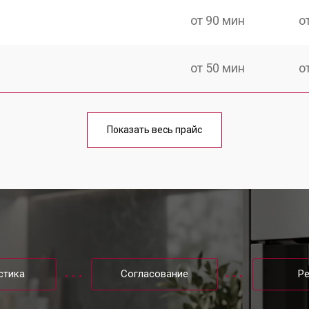
от 90 мин
о
от 50 мин
о
от 90 мин
о
Показать весь прайс
от 50 мин
о
от 50 мин
о
от 80 мин
о
стика
Согласование
Р