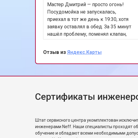
Мастер Дмитрий — просто огонь!
Посудомойка не запускалась,
приехал в тот же день к 19:30, хотя
заявку оставлял в обед. За 35 минут
нашёл проблему, поменял клапан,
всё проверил. Цена не изменилась.
Теперь работает лучше, чем когда
Отзыв из
Яндекс.Карты
покупали. Сохранил номер, всем уже
разослал.
Сертификаты инженеро
Штат сервисного центра укомплектован исключ
инженерами Neff. Наши специалисты проходят о
обучение и обладают всеми необходимыми допу