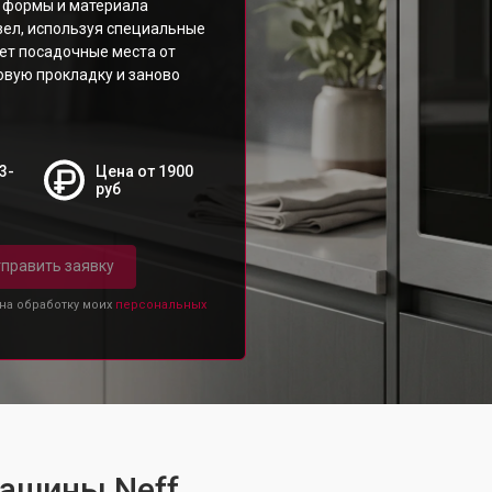
 формы и материала
зел, используя специальные
ет посадочные места от
овую прокладку и заново
3-
Цена от 1900
руб
править заявку
 на обработку моих
персональных
ашины Neff