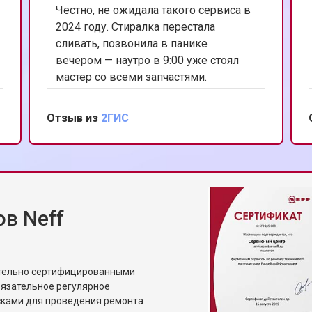
Честно, не ожидала такого сервиса в
2024 году. Стиралка перестала
сливать, позвонила в панике
вечером — наутро в 9:00 уже стоял
мастер со всеми запчастями.
Поменял насос, показал старый
(действительно умер). Аккуратно, в
Отзыв из
2ГИС
бахилах, всё убрал за собой. 10 из 10,
рекомендую!
в Neff
ительно сертифицированными
бязательное регулярное
сками для проведения ремонта