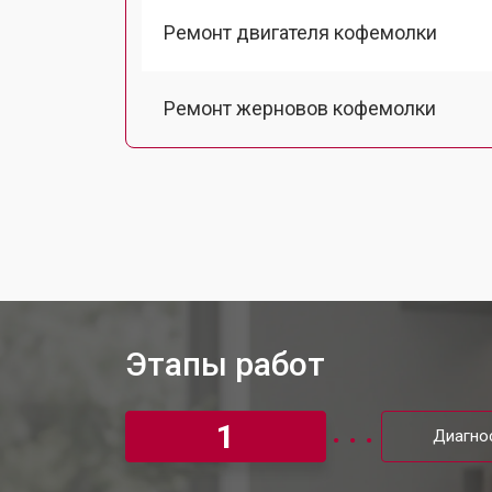
Ремонт двигателя кофемолки
Ремонт жерновов кофемолки
Ремонт термоблока/пароблока
Ремонт кофемолки
Декальцинация кофемашины Neff
Этапы работ
Ремонт заварного механизма
1
Диагно