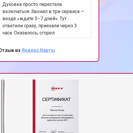
Духовка просто перестала
Сломалс
включаться. Звонил в три сервиса —
уже мыс
везде «ждите 5–7 дней». Тут
Новый го
ответили сразу, приехали через 3
Позвонил
часа. Оказалось, сгорел
уже был
предохранитель и ещё мелочь.
фреон, 
Починили на месте за 20 минут. Цена
запаял. 
Отзыв из
Яндекс.Карты
Отзыв из
в два раза ниже, чем называли
Чудеса, 
другие. Спасибо, что спасли
выходные!