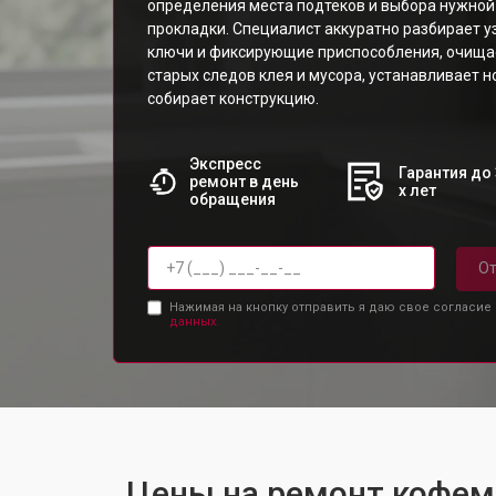
определения места подтеков и выбора нужной
прокладки. Специалист аккуратно разбирает у
ключи и фиксирующие приспособления, очища
старых следов клея и мусора, устанавливает н
собирает конструкцию.
Экспресс
Гарантия до 
ремонт в день
х лет
обращения
От
Нажимая на кнопку отправить я даю свое согласие
данных.
Цены на ремонт кофем