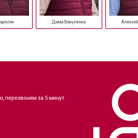
арксян
Дима Вакуленко
Алексе
?
, перезвоним за 5 минут