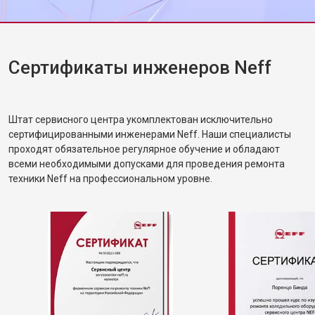
Замена нижнего уплотнителя
от 1000 ₽
Заказать
дверцы
Замена заливного шланга с
от 1100 ₽
Заказать
системой Аквастоп
Сертификаты инженеров Neff
Замена заливного шланга
от 850 ₽
Заказать
Диагностика посудомоечной
бесплатно
Заказать
машины Neff
Штат сервисного центра укомплектован исключительно
сертифицированными инженерами Neff. Наши специалисты
проходят обязательное регулярное обучение и обладают
всеми необходимыми допусками для проведения ремонта
техники Neff на профессиональном уровне.