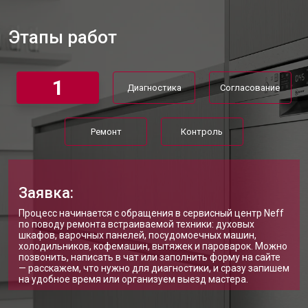
Ремонт или замена системы защиты
от 1800 ₽
Заказать
от протечек
Этапы работ
Ремонт или замена пружины дверцы
от 1200 ₽
Заказать
Замена платы сенсорного
от 1100 ₽
Заказать
управления
1
Диагностика
Согласование
Замена водоприёмника
от 2450 ₽
Заказать
Замена панели управления
от 1550 ₽
Заказать
Ремонт
Контроль
Замена блока управления
от 2000 ₽
Заказать
Замена ТЭН посудомоечной
от 1750 ₽
Заказать
машины Neff
Заявка:
Ремонт/замена датчика
от 1590 ₽
Процесс начинается с обращения в сервисный центр Neff
Заказать
температуры
по поводу ремонта встраиваемой техники: духовых
шкафов, варочных панелей, посудомоечных машин,
Замена замка посудомоечной
от 1600 ₽
Заказать
холодильников, кофемашин, вытяжек и пароварок. Можно
машины Neff
позвонить, написать в чат или заполнить форму на сайте
— расскажем, что нужно для диагностики, и сразу запишем
Ремонт электропроводки
от 1250 ₽
Заказать
на удобное время или организуем выезд мастера.
Замена шнура питания
от 1000 ₽
Заказать