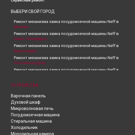
Сервисный ремонт
ВЫБЕРИ СВОЙ ГОРОД
Ремонт механизма замка посудомоечной машины Neff в
Москве
Ремонт механизма замка посудомоечной машины Neff в
Санкт-Петербурге
Ремонт механизма замка посудомоечной машины Neff в
Краснодаре
Ремонт механизма замка посудомоечной машины Neff в
Ростове-на-Дону
Ремонт механизма замка посудомоечной машины Neff в
Нижнем Новгороде
Ремонт механизма замка посудомоечной машины Neff в
УСТРОЙСТВА
Новосибирске
Ремонт механизма замка посудомоечной машины Neff в
Варочная панель
Челябинске
Духовой шкаф
Ремонт механизма замка посудомоечной машины Neff в
Микроволновая печь
Екатеринбурге
Посудомоечная машина
Ремонт механизма замка посудомоечной машины Neff в
Стиральная машина
Казани
Холодильник
Ремонт механизма замка посудомоечной машины Neff в
Морозильная камера