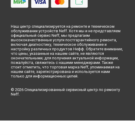
Ремонт механизма замка посудомоечной машины Neff в
Перми
Ремонт механизма замка посудомоечной машины Neff в
Ульяновске
Наш центр специализируется на ремонте и техническом
Ремонт механизма замка посудомоечной машины Neff в
обслуживании устройств Neff. Хотя мы и не представляем
Кирове
официальный сервис Neff, мы предлагаем
высококачественные услуги постгарантийного ремонта,
Ремонт механизма замка посудомоечной машины Neff в
включая диагностику, техническое обслуживание и
Оренбурге
настройку различных продуктов Нефф. Обратите внимание,
Ремонт механизма замка посудомоечной машины Neff в
что цены, указанные на нашем сайте, не являются
окончательными; для получения актуальной информации,
Кемерово
пожалуйста, свяжитесь с нашими менеджерами. Также
Ремонт механизма замка посудомоечной машины Neff в
стоит отметить, что торговая марка Neff, упоминаемая на
Новокузнецке
нашем сайте, зарегистрирована и используется нами
только для информационных целей.
Ремонт механизма замка посудомоечной машины Neff в
Рязани
Ремонт механизма замка посудомоечной машины Neff в
© 2026 Специализированный сервисный центр по ремонту
Neff.
Астрахани
Ремонт механизма замка посудомоечной машины Neff в
Набережных Челнах
Ремонт механизма замка посудомоечной машины Neff в
Липецке