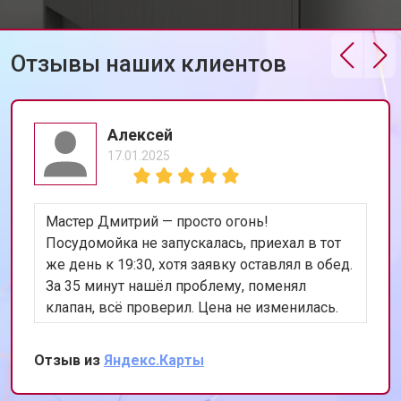
Корпусный ремонт (замена резинок,
от 850 ₽
Заказать
креплений, кнопок)
Ремонт платы управления
Отзывы наших клиентов
от 2590 ₽
Заказать
(восстановление)
Замена датчика мутности
от 1900 ₽
Заказать
Алексей
Замена датчика соли
от 1100 ₽
Заказать
17.01.2025
Замена заливного клапана
от 1550 ₽
Заказать
Замена расходомера
от 1600 ₽
Заказать
Мастер Дмитрий — просто огонь!
Замена разбрызгивателя
от 750 ₽
Заказать
Посудомойка не запускалась, приехал в тот
же день к 19:30, хотя заявку оставлял в обед.
Замена пускового конденсатора
от 1550 ₽
Заказать
циркуляционного насоса
За 35 минут нашёл проблему, поменял
клапан, всё проверил. Цена не изменилась.
Замена проточного
от 2000 ₽
Заказать
нагревательного элемента
Теперь работает лучше, чем когда покупали.
Сохранил номер, всем уже разослал.
Замена прессостата
от 1590 ₽
Заказать
Отзыв из
Яндекс.Карты
Замена П-образного уплотнителя
от 1600 ₽
Заказать
дверцы