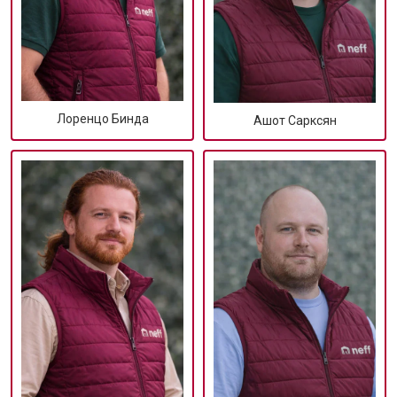
Лоренцо Бинда
Ашот Сарксян